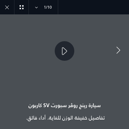
1/10
استكشف سيارة رينج روڤر سبورت
SV CARBON GALLERY
انضم إلى الحوار
الدولة
سيارة رينج روڤر سبورت SV كاربون
عمان
تفاصيل خفيفة الوزن للغاية. أداء فائق.
اللغة