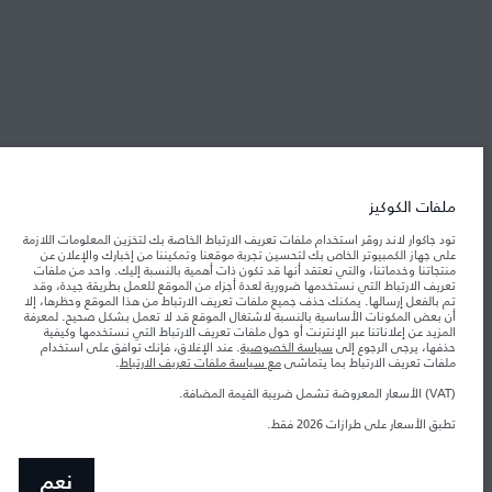
شركة جاكوار لاند روڤر
جاكوار لاند روڨر المحدودة: 2026
عمان, محسن حيدر درويش ش.م.م
تعكس الأوزان المذكورة مواصفات السيارة القياسية. سوف تؤثر الإكسسوارات وغيرها من
ملفات الكوكيز
العناصر المثبتة بعد نقطة التصنيع في الحمولة. تأكد من عدم تجاوز الوزن الإجمالي للسيارة
والحد الأقصى لأحمال المحور عند تحميل السيارة بالإكسسوارات والركاب والسوائل والوقود
تود جاكوار لاند روڤر استخدام ملفات تعريف الارتباط الخاصة بك لتخزين المعلومات اللازمة
والحمولة.
على جهاز الكمبيوتر الخاص بك لتحسين تجربة موقعنا وتمكيننا من إخبارك والإعلان عن
منتجاتنا وخدماتنا، والتي نعتقد أنها قد تكون ذات أهمية بالنسبة إليك. واحد من ملفات
تعريف الارتباط التي نستخدمها ضرورية لعدة أجزاء من الموقع للعمل بطريقة جيدة، وقد
المعلومات والمواصفات والأسعار والألوان المذكورة على هذا الموقع قد تختلف من بلد إلى
تم بالفعل إرسالها. يمكنك حذف جميع ملفات تعريف الارتباط من هذا الموقع وحظرها، إلا
آخر، كما أنّها قد تتغير بدون إشعار مسبق. الرجاء التواصل مع وكيلنا المحلي للتأكد من توفّرها
أن بعض المكونات الأساسية بالنسبة لاشتغال الموقع قد لا تعمل بشكل صحيح. لمعرفة
والتحقق من الأسعار.
المزيد عن إعلاناتنا عبر الإنترنت أو حول ملفات تعريف الارتباط التي نستخدمها وكيفية
حذفها، يرجى الرجوع إلى
سياسة الخصوصية
. عند الإغلاق، فإنك توافق على استخدام
إن النقص العالمي في أشباه الموصلات يؤثر حاليًا
ملاحظة مهمة حول الصور والمواصفات.
ملفات تعريف الارتباط بما يتماشى
مع سياسة ملفات تعريف الارتباط
.
في مواصفات تصميم السيارات وتوفر الخيارات وتوقيتات التصاميم. هذا ظرف ديناميكي
للغاية، ونتيجة لذلك، قد لا تمثّل الصور المستخدَمة ضمن موقع الويب حاليًا المواصفات الحالية
بالكامل بالنسبة إلى الميزات والخيارات والحلية ومجموعات الألوان. يرجى استشارة وكيلك الذي
(VAT) الأسعار المعروضة تشمل ضريبة القيمة المضافة.
سيتمكّن من تأكيد أي تقييدات حالية معك للسماح لك باتخاذ قرار مدروس
تطبق الأسعار على طرازات 2026 فقط.
الأرقام المقدمة هي نتيجة لاختبارات المصنع الرسمية وفقاً لتشريعات الاتحاد الأوروبي. قد
يتباين استهلك الوقود الفعلي للمركبة عن ذلك المتحقق في تلك الاختبارات كما أن هذه
الأرقام بغرض المقارنة فحسب.
نعم
الأسعار المعروضة تشمل ضريبة القيمة المضافة (VAT).