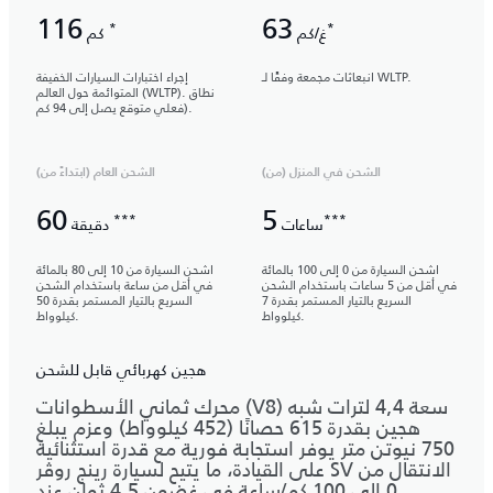
116
63
*
*
غ/كم
كم
انبعاثات مجمعة وفقًا لـ WLTP.
إجراء اختبارات السيارات الخفيفة
المتوائمة حول العالم (WLTP). نطاق
فعلي متوقع يصل إلى 94 كم).
الشحن في المنزل (من)
الشحن العام (ابتداءً من)
60
5
***
***
ساعات
دقيقة
اشحن السيارة من 0 إلى 100 بالمائة
اشحن السيارة من 10 إلى 80 بالمائة
في أقل من 5 ساعات باستخدام الشحن
في أقل من ساعة باستخدام الشحن
السريع بالتيار المستمر بقدرة 7
السريع بالتيار المستمر بقدرة 50
كيلوواط.
كيلوواط.
هجين كهربائي قابل للشحن
محرك ثماني الأسطوانات (V8) سعة 4,4 لترات شبه
هجين بقدرة 615 حصانًا (452 كيلوواط) وعزم يبلغ
750 نيوتن متر يوفر استجابة فورية مع قدرة استثنائية
على القيادة، ما يتيح لسيارة رينج روڤر SV الانتقال من
0 إلى 100 كم/ساعة في غضون 4,5 ثوانٍ عند