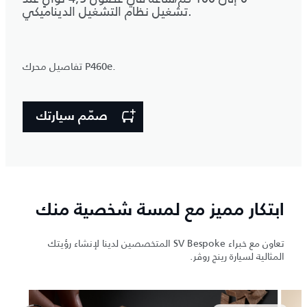
تشغيل نظام التشغيل الديناميكي.
تفاصيل محرك P460e.
صمّم سيارتك
ابتكار مميز مع لمسة شخصية منك
تعاون مع خبراء SV Bespoke المتخصصين لدينا لإنشاء رؤيتك
المثالية لسيارة رينج روڤر.