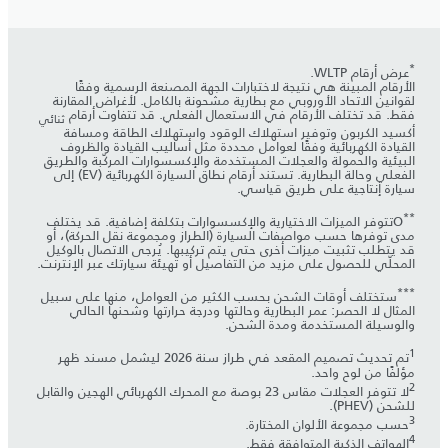
*
عرض أرقام WLTP.
الأرقام المبينة هي نتيجة لاختبارات الجهة المصنعة الرسمية وفقًا
لقوانين الاتحاد الأوروبي مع بطارية مشحونة بالكامل. لأغراض المقارنة
فقط. قد تختلف الأرقام في الاستعمال الفعلي. قد تتفاوت أرقام
ثنائي
أكسيد الكربون وتوفير استهلاك الوقود واستهلاك الطاقة ومسافة
القيادة الكهربائية وفقًا لعوامل محددة مثل أساليب القيادة والظروف
البيئية والحمولة والعجلات المستخدمة والإكسسوارات المركّبة والطريق
الفعلي وحالة البطارية. تستند أرقام نطاق السيارة الكهربائية (EV) إلى
سيارة إنتاجية على طريق قياسي.
**
Oتتوفر الميزات الاختيارية والإكسسوارات بتكلفة إضافية. قد يختلف
مدى توفرها حسب مواصفات السيارة (الطراز ومجموعة نقل الحركة)، أو
قد يتطلب تثبيت ميزات أخرى حتى يتم تركيبها. يُرجى الاتصال بالوكيل
المحلّي للحصول على مزيد من التفاصيل أو تهيئة سيارتك عبر الإنترنت.
***
ستختلف أوقات الشحن بحسب الكثير من العوامل، منها على سبيل
المثال لا الحصر: عمر البطارية وحالتها ودرجة حرارتها وشحنها الحالي
والوسيلة المستخدمة ومدة الشحن.
1
تم تحديث تصميم المقعد في طراز سنة 2026 ليشمل مسند ظهر
مؤلفًا من لوح واحد.
2
لا تتوفر العجلات مقاس 23 بوصة مع المحرك الكهربائي الهجين والقابل
للشحن (PHEV).
3
4