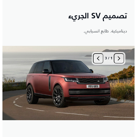
تصميم SV الجريء
ديناميكية. طابع انسيابي.
3
/
1