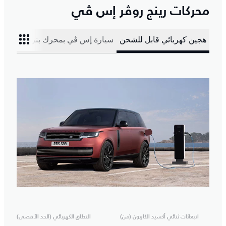
محركات رينج روڤر إس ڤي
هجين كهربائي قابل للشحن
سيارة إس ڤي بمحرك بنزين ثماني ا
انبعاثات ثنائي أكسيد الكاربون (من)
النطاق الكهربائي (الحد الأقصى)