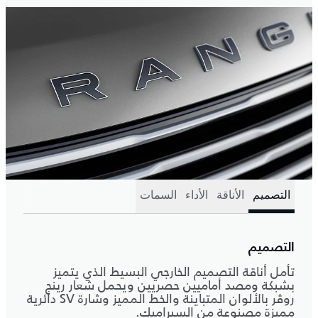
التصميم
الأناقة
الأداء
السمات
التصميم
تأمل أناقة التصميم الخارجي البسيط الذي يتميز
بشبكة ومصد أماميين حصريين ويحمل شعار رينج
روڤر بالألوان المتباينة والخط المميز وشارة SV دائرية
مميزة مصنوعة من السيراميك.