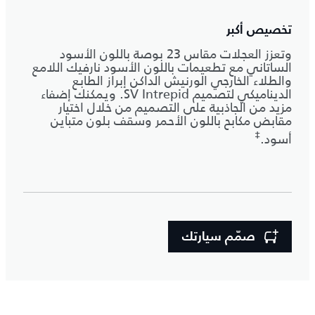
تخصيص أكبر
وتعزز العجلات مقاس 23 بوصة باللون الأسود
الساتاني مع تطعيمات باللون الأسود نارفيك اللامع
والطلاء الخارجي الورنيش الداكن إبراز الطابع
الديناميكي لتصميم SV Intrepid. ويمكنك إضفاء
مزيد من الجاذبية على التصميم من خلال اختيار
مقابض مكابح باللون الأحمر وسقف بلون متباين
‡
أسود.
صمّم سيارتك