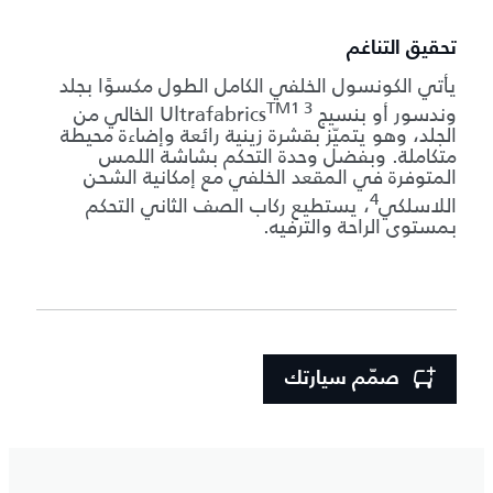
تحقيق التناغم
يأتي الكونسول الخلفي الكامل الطول مكسوًا بجلد
TM1 3
وندسور أو بنسيج Ultrafabrics
‎ الخالي من
الجلد، وهو يتميّز بقشرة زينية رائعة وإضاءة محيطة
متكاملة. وبفضل وحدة التحكم بشاشة اللمس
المتوفرة في المقعد الخلفي مع إمكانية الشحن
4
اللاسلكي
، يستطيع ركاب الصف الثاني التحكم
بمستوى الراحة والترفيه.
صمّم سيارتك