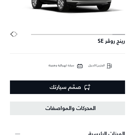
رينج روڤر SE
إ
البنزين/الديزل
سيارة كهربائية وهجينة
صمّم سيارتك
المحركات والمواصفات
الميزات الرئيسية