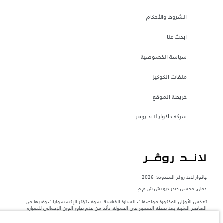
الشروط والأحكام
ابحث عنا
سياسة الخصوصية
ملفات الكوكيز
خريطة الموقع
شركة جاكوار لاند روڤر
جاكوار لاند روڨر المحدودة: 2026
عمان, محسن حيدر درويش ش.م.م
تعكس الأوزان المذكورة مواصفات السيارة القياسية. سوف تؤثر الإكسسوارات وغيرها من
العناصر المثبتة بعد نقطة التصنيع في الحمولة. تأكد من عدم تجاوز الوزن الإجمالي للسيارة
والحد الأقصى لأحمال المحور عند تحميل السيارة بالإكسسوارات والركاب والسوائل والوقود
والحمولة.