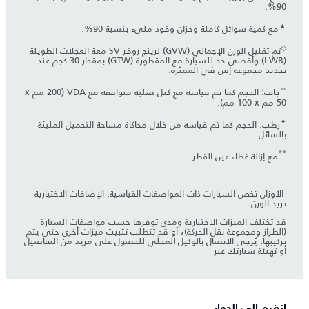
90%.
▲
مع كمية سوائل كاملة وخزان وقود مليء بنسبة 90%.
◇
تم تقليل الوزن الإجمالي (GVW) لرينج روڤر SV معة العجلات الطويلة
(LWB) وأقصى حد للسيارة مع المقطورة (GTW) بمقدار 30 كجم عند
تحديد مجموعة إس ڤي المميّزة.
✧
جاف: الحجم كما تم قياسه مع كتل صلبة متوافقة مع VDA (‏200 مم x
✦
رطب: الحجم كما تم قياسه من خلال محاكاة مساحة التحميل المليئة
بالسائل.
**
مع إزالة غطاء عين القطر.
​ الأوزان تخص السيارات ذات المواصفات القياسية. الإضافات الاختيارية
تزيد الوزن.
قد تختلف الميزات الاختيارية ومدى توفرها حسب مواصفات السيارة
(الطراز ومجموعة نقل الحركة)، أو قد تتطلب تثبيت ميزات أخرى حتى يتم
تركيبها. يُرجى الاتصال بالوكيل المحلّي للحصول على مزيد من التفاصيل
أو تهيئة سيارتك عبر
انضم إلى الحوار