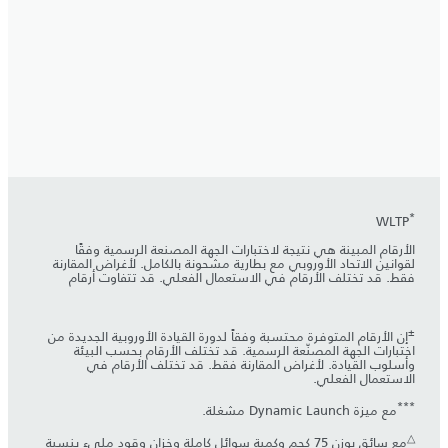
*
WLTP
الأرقام المبينة هي نتيجة لاختبارات الجهة المصنعة الرسمية وفقًا
لقوانين الاتحاد الأوروبي مع بطارية مشحونة بالكامل. لأغراض المقارنة
فقط. قد تختلف الأرقام في الاستعمال الفعلي. قد تتفاوت أرقام
±
إن الأرقام المتوفرة محتسبة وفقاً لدورة القيادة الأوروبية الجديدة من
اختبارات الجهة المصنّعة الرسمية. قد تختلف الأرقام بحسب البيئة
وأسلوب القيادة. لأغراض المقارنة فقط. قد تختلف الأرقام في
الاستعمال الفعلي.
***
مع ميزة Dynamic Launch مشغلة.
△
مع سائق بوزن 75 كجم وكمية سوائل كاملة وخزان وقود مليء بنسبة