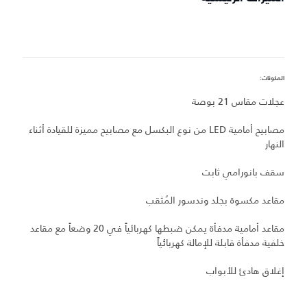
المكونات:
ميز
عجلات مقاس 21 بوصة
ع
مصابيح أمامية LED من نوع البكسل مع مصابيح مميزة للقيادة أثناء
س
النهار
م
سقف بانورامي ثابت
مقاعد مكسوة بجلد وندسور المُثقب
م
مقاعد أمامية مدفأة يمكن ضبطها كهربائياً في 20 وضعاً مع مقاعد
د
خلفية مدفأة قابلة للإمالة كهربائياً
إغلاق هادئ للأبواب