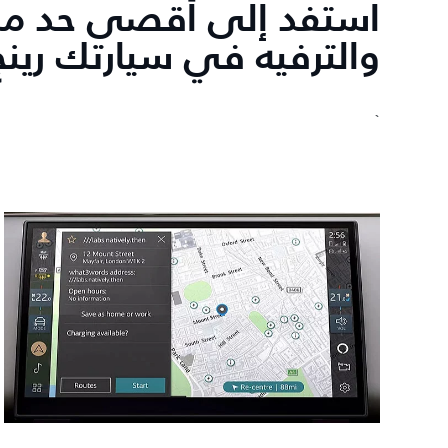
استفد إلى أقصى حد من
والترفيه في سيارتك رينج
`