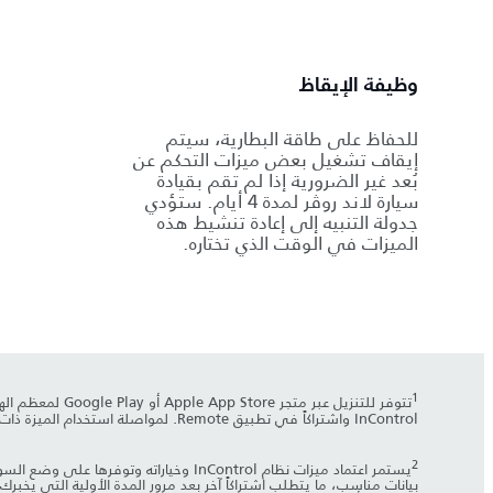
وظيفة الإيقاظ
للحفاظ على طاقة البطارية، سيتم
إيقاف تشغيل بعض ميزات التحكم عن
بُعد غير الضرورية إذا لم تقم بقيادة
سيارة لاند روڤر لمدة 4 أيام. ستؤدي
جدولة التنبيه إلى إعادة تنشيط هذه
الميزات في الوقت الذي تختاره.
1
تتوفر للتنزيل عبر متجر Apple App Store أو Google Play لمعظم الهواتف الذكية التي تعمل بنظامي Android
InControl واشتراكاً في تطبيق Remote. لمواصلة استخدام الميزة ذات الصلة بعد فترة الاشتراك الأولية، ستحتاج إلى تجديد اشتراكك ودفع رسوم التجديد المطبَّقة.
2