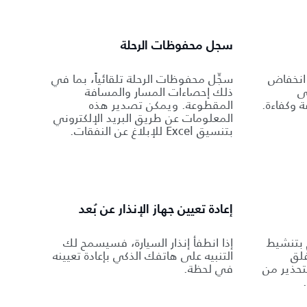
سجل محفوظات الرحلة
انخفاض
سجِّل محفوظات الرحلة تلقائياً، بما في
ى
ذلك إحصاءات المسار والمسافة
 وكفاءة.
المقطوعة. ويمكن تصدير هذه
المعلومات عن طريق البريد الإلكتروني
بتنسيق Excel للإبلاغ عن النفقات.
إعادة تعيين جهاز الإنذار عن بُعد
 بتنشيط
إذا انطفأ إنذار السيارة، فسيسمح لك
غلق
التنبيه على هاتفك الذكي بإعادة تعيينه
تحذير من
في لحظة.