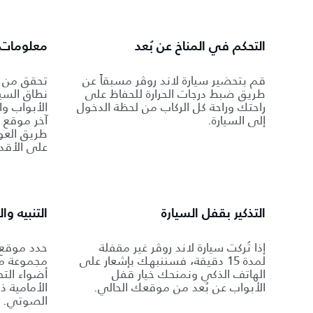
التحكم في المناخ عن بُعد
معلومات ع
قم بتحضير سيارة لاند روڤر مسبقاً عن
تحقق من م
طريق ضبط درجات الحرارة للحفاظ على
نطاق السيا
راحتك وراحة كل الركاب من لحظة الدخول
الأبواب وا
إلى السيارة.
آخر موقع ل
طريق العود
على الأقد
التذكير بقفل السيارة
التنبيه و
إذا تُركت سيارة لاند روڤر غير مقفلة
حدد موقع 
لمدة 15 دقيقة، فسننبهك بإشعار على
مجموعة من
الهاتف الذكي ونمنحك خيار قفل
أضواء التح
الأبواب عن بُعد من موقعك الحالي.
الأمامية ذ
الصوتي.