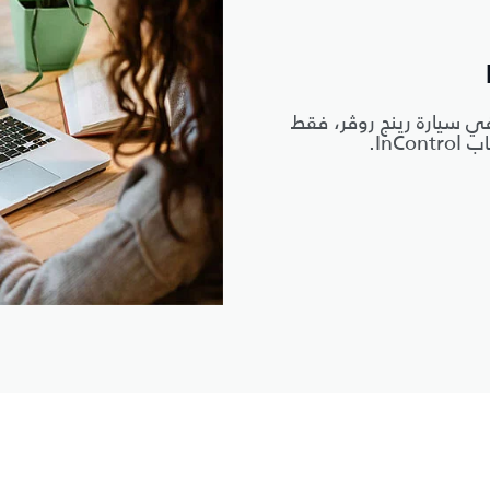
ي سيارة رينج روڤر، فقط
In.