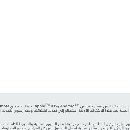
TM
TM
وApple