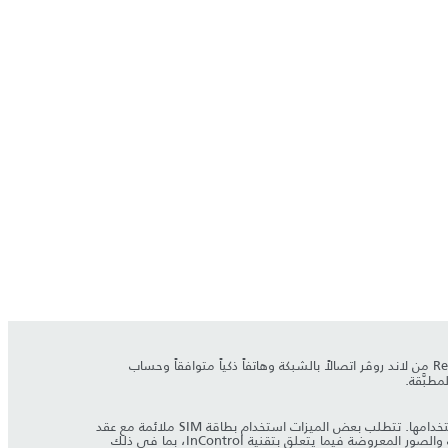
iOS. يتطلب تطبيق Remote من لاند روڤر اتصالاً بالشبكة وهاتفاً ذكياً متوافقاً وحساب
يستمر اعتماد ميزات نظام InControl وخياراته وتوفرها على وضع السوق - راجع الوكيل للاطلاع على مدى توفرها في السوق المحلية والشروط الكاملة لاستخدامها. تتطلب بعض الميزات استخدام بطاقة SIM ملائمة مع عقد
بيانات مناسب، ما يتطلب اشتراكاً آخر بعد مرور المدة الأولية التي يخبرك بها الوكيل. لا يمكن ضمان إمكانية اتصال المحمول في كل المواقع. تخضع المعلومات والصور المعروضة فيما يتعلق بتقنية InControl، بما في ذلك