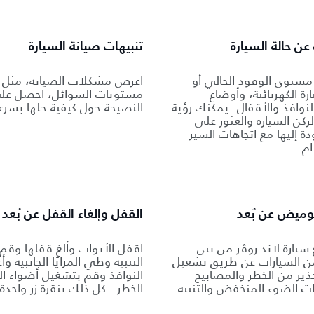
ن حالة السيارة
تنبيهات صيانة السيارة
ستوى الوقود الحالي أو
اعرض مشكلات الصيانة، مثل 
رة الكهربائية، وأوضاع
مستويات السوائل، احصل عل
لنوافذ والأقفال. يمكنك رؤية
النصيحة حول كيفية حلها بسرعة
ركن السيارة والعثور على
ة إليها مع اتجاهات السير
ام.
الوميض عن بُعد
القفل وإلغاء القفل عن بُعد
سيارة لاند روڤر من بين
اقفل الأبواب وألغِ قفلها وقم
 السيارات عن طريق تشغيل
التنبيه وطي المرايا الجانبية وأ
ذير من الخطر والمصابيح
النوافذ وقم بتشغيل أضواء ال
ات الضوء المنخفض والتنبيه
الخطر - كل ذلك بنقرة زر واحدة.