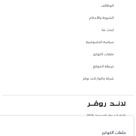
الوظائف
الشروط والأحكام
ابحث عنا
سياسة الخصوصية
ملفات الكوكيز
خريطة الموقع
شركة جاكوار لاند روڤر
جاكوار لاند روڨر المحدودة: 2026
عمان, محسن حيدر درويش ش.م.م
تعكس الأوزان المذكورة مواصفات السيارة القياسية. سوف تؤثر الإكسسوارات وغيرها من
ملفات الكوكيز
العناصر المثبتة بعد نقطة التصنيع في الحمولة. تأكد من عدم تجاوز الوزن الإجمالي للسيارة