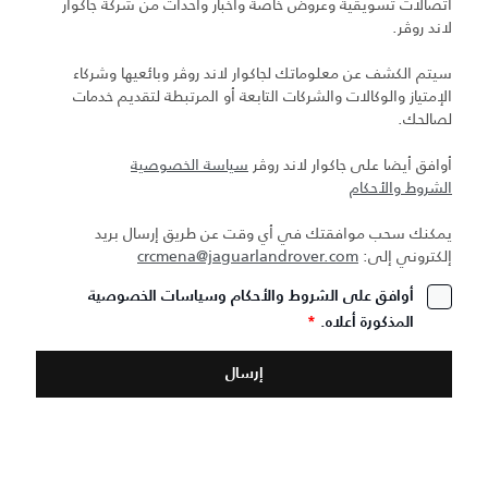
اتصالات تسويقية وعروض خاصة وأخبار وأحداث من شركة جاكوار
لاند روڤر.
سيتم الكشف عن معلوماتك لجاكوار لاند روڤر وبائعيها وشركاء
الإمتياز والوكالات والشركات التابعة أو المرتبطة لتقديم خدمات
لصالحك.
أوافق أيضا على جاكوار لاند روڤر
سياسة الخصوصية
الشروط والأحكام
يمكنك سحب موافقتك في أي وقت عن طريق إرسال بريد
إلكتروني إلى:
crcmena@jaguarlandrover.com
أوافق على الشروط والأحكام وسياسات الخصوصية
المذكورة أعلاه.
*