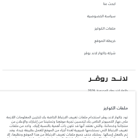
ابحث عنا
سياسة الخصوصية
ملفات الكوكيز
خريطة الموقع
شركة جاكوار لاند روڤر
جاكوار لاند روڨر المحدودة: 2026
عمان, محسن حيدر درويش ش.م.م
تعكس الأوزان المذكورة مواصفات السيارة القياسية. سوف تؤثر الإكسسوارات وغيرها من
ملفات الكوكيز
العناصر المثبتة بعد نقطة التصنيع في الحمولة. تأكد من عدم تجاوز الوزن الإجمالي للسيارة
والحد الأقصى لأحمال المحور عند تحميل السيارة بالإكسسوارات والركاب والسوائل والوقود
تود جاكوار لاند روڤر استخدام ملفات تعريف الارتباط الخاصة بك لتخزين المعلومات اللازمة
والحمولة.
على جهاز الكمبيوتر الخاص بك لتحسين تجربة موقعنا وتمكيننا من إخبارك والإعلان عن
منتجاتنا وخدماتنا، والتي نعتقد أنها قد تكون ذات أهمية بالنسبة إليك. واحد من ملفات
تعريف الارتباط التي نستخدمها ضرورية لعدة أجزاء من الموقع للعمل بطريقة جيدة، وقد
المعلومات والمواصفات والأسعار والألوان المذكورة على هذا الموقع قد تختلف من بلد إلى
تم بالفعل إرسالها. يمكنك حذف جميع ملفات تعريف الارتباط من هذا الموقع وحظرها، إلا
آخر، كما أنّها قد تتغير بدون إشعار مسبق. الرجاء التواصل مع وكيلنا المحلي للتأكد من توفّرها