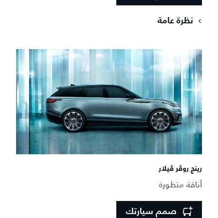
نظرة عامة
رينج روڤر ڤيلار
أناقة متطورة
صمم سيارتك