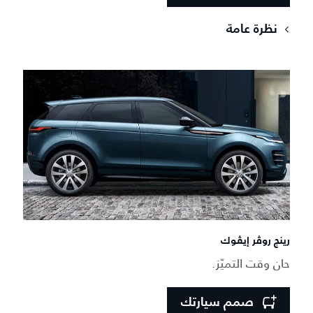
نظرة عامة
رينج روڤر إيڤوك
حان وقت التميّز.
صمم سيارتك