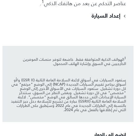
1
عناصر التحكم عن بعد من هاتفك الذكي
.
إعداد السيارة
1
الهواتف الذكية المتوافقة فقط. خاضعة لتوفر منصات الموفرين
الخارجيين في السوق وإشارة الهاتف المحمول.
ستعود السيارات في أسواق لائحة السلامة العامة الثانية (GSR II) و/أو
أسواق برنامج تقييم السيارات الجديدة (NCAP) إلى الوضع "مرتفع" في
كل دورة تشغيل. ستعود السيارات في الأسواق الأخرى إلى الوضع
"مخصص" في كل دورة تشغيل. وبغض النظر عن السوق، ستتذكر
السيارة الإعدادات التي حددها السائق في الوضع "مخصص". لائحة
السلامة العامة الثانية (GSRII) عبارة عن تشريع للسلامة دخل حيز التنفيذ
بالنسبة إلى الطرازات الجديدة في عام 2022 وسيُطبق على الطرازات
التي تم إطلاقها بالفعل في عام 2024.
انضم إلى الحوار