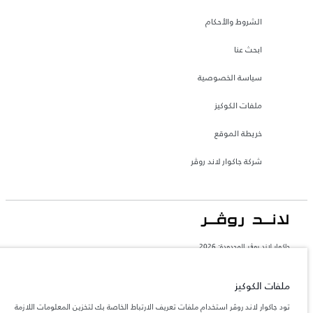
الشروط والأحكام
ابحث عنا
سياسة الخصوصية
ملفات الكوكيز
خريطة الموقع
شركة جاكوار لاند روڤر
جاكوار لاند روڨر المحدودة: 2026
عمان, محسن حيدر درويش ش.م.م
تعكس الأوزان المذكورة مواصفات السيارة القياسية. سوف تؤثر الإكسسوارات وغيرها من
ملفات الكوكيز
العناصر المثبتة بعد نقطة التصنيع في الحمولة. تأكد من عدم تجاوز الوزن الإجمالي للسيارة
والحد الأقصى لأحمال المحور عند تحميل السيارة بالإكسسوارات والركاب والسوائل والوقود
تود جاكوار لاند روڤر استخدام ملفات تعريف الارتباط الخاصة بك لتخزين المعلومات اللازمة
والحمولة.