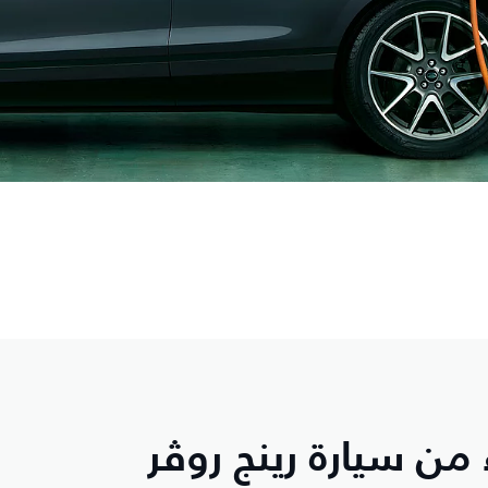
ن سيارة رينج روڤر