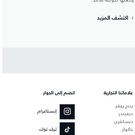
اكتشف المزيد
علاماتنا التجارية
انضم إلى الحوار
رينج روڤر
إنستاغرام
ديفيندر
ديسكڤري
جاكوار
تيك توك